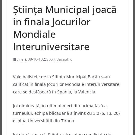
Ştiinţa Municipal joacă
in finala Jocurilor
Mondiale
Interuniversitare
vineri, 08-10-10
Sport.Bacaul.ro
Voleibalistele de la Ştiinţa Municipal Bacău s-au
calificat în finala Jocurilor Mondiale Interuniversitare,
care se desfăşoară în Spania, la Valencia.
Joi dimineaţă, în ultimul meci din prima fază a
turneului, echipa băcăuană a învins cu 3:0 (6, 13, 20)
echipa Universităţii din Tirana.
Joi după-amiază, Ştiinţa a trecut în semifinale de