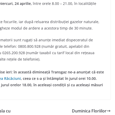
iercuri, 24 aprilie,
între orele 8.00 – 21.00, în localitățile
 focurile, iar după reluarea distribuţiei gazelor naturale,
avegheze modul de ardere a acestora timp de 30 minute.
sumatorii sunt rugaţi să anunţe imediat dispeceratul de
e telefon: 0800.800.928 (număr gratuit, apelabil din
au 0265.200.928 (număr taxabil cu tarif local din reţeaua
lte reţele de telefonie).
ise ieri: în această dimineață Transgaz ne-a anunțat că este
tea Răcăciuni
, ceea ce s-a și întâmplat în jurul orei 10.00.
 jurul orelor 18.00, în aceleași condiții și cu aceleași măsuri
sla cu
Duminica Floriilor