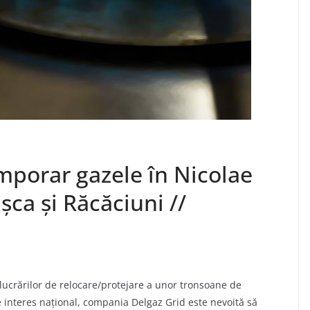
mporar gazele în Nicolae
șca și Răcăciuni //
lucrărilor de relocare/protejare a unor tronsoane de
e interes național, compania Delgaz Grid este nevoită să