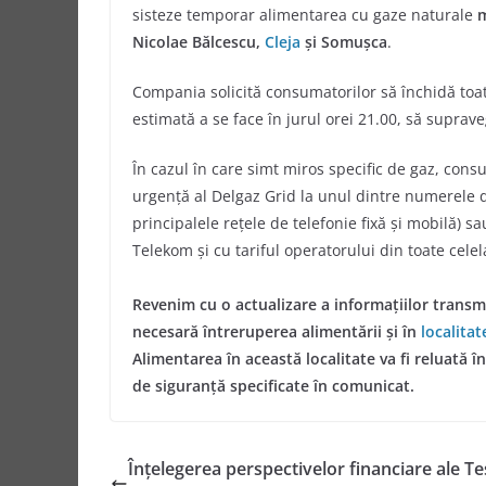
sisteze temporar alimentarea cu gaze naturale
m
Nicolae Bălcescu,
Cleja
și Somușca
.
Compania solicită consumatorilor să închidă toate
estimată a se face în jurul orei 21.00, să supr
În cazul în care simt miros specific de gaz, con
urgenţă al Delgaz Grid la unul dintre numerele d
principalele reţele de telefonie fixă şi mobilă) s
Telekom şi cu tariful operatorului din toate celela
Revenim cu o actualizare a informațiilor transm
necesară întreruperea alimentării și în
localita
Alimentarea în această localitate va fi reluată în
de siguranță specificate în comunicat.
Înțelegerea perspectivelor financiare ale Te