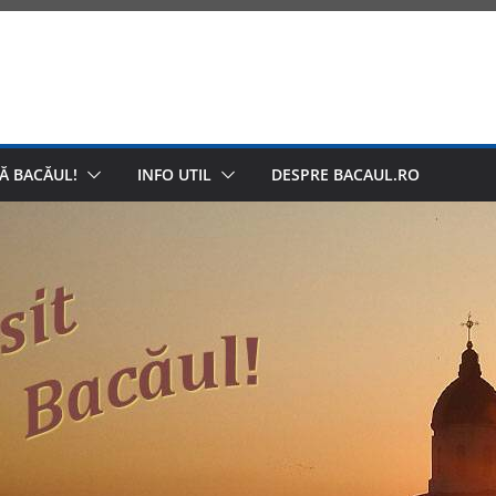
Ă BACĂUL!
INFO UTIL
DESPRE BACAUL.RO