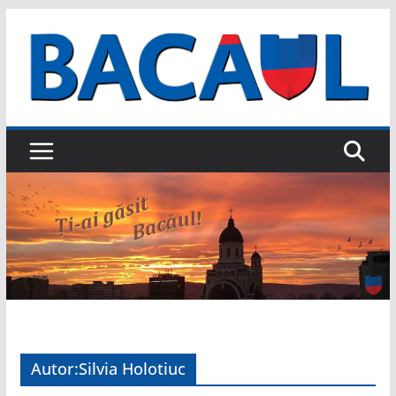
Sari
la
conținut
Autor:
Silvia Holotiuc