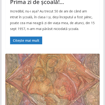
Prima zi de şcoală!…
Incredibil, nu-i aşa? Au trecut 50 de ani de când am
intrat în şcoală, în clasa I şi, deşi începutul a fost jalnic,
poate cea mai neagră zi din viaţa mea, de atunci, din 15
sept 1957, n-am mai părăsit niciodată şcoala.
Citește mai mult