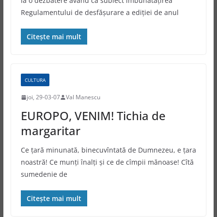
la o dezbatere având ca subiect îmbunătăţirea
Regulamentului de desfăşurare a ediţiei de anul
Citește mai mult
CULTURA
joi, 29-03-07
Val Manescu
EUROPO, VENIM! Tichia de
margaritar
Ce ţară minunată, binecuvîntată de Dumnezeu, e ţara
noastră! Ce munţi înalţi şi ce de cîmpii mănoase! Cîtă
sumedenie de
Citește mai mult