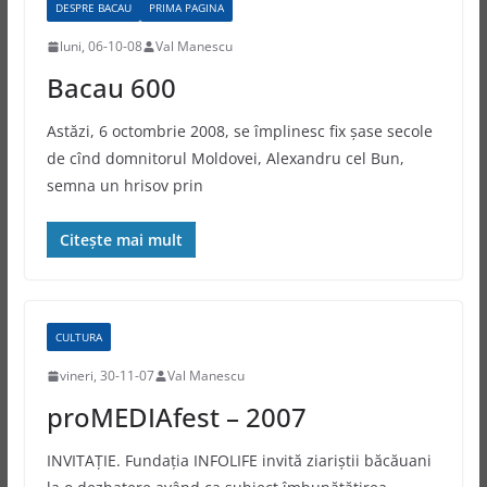
DESPRE BACAU
PRIMA PAGINA
luni, 06-10-08
Val Manescu
Bacau 600
Astăzi, 6 octombrie 2008, se împlinesc fix şase secole
de cînd domnitorul Moldovei, Alexandru cel Bun,
semna un hrisov prin
Citește mai mult
CULTURA
vineri, 30-11-07
Val Manescu
proMEDIAfest – 2007
INVITAŢIE. Fundaţia INFOLIFE invită ziariştii băcăuani