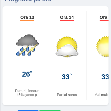
Ora 13
Ora 14
Ora 
26˚
33˚
33
Furtuni, înnorat
Parțial noros
Mai mult în
45% șanse p.