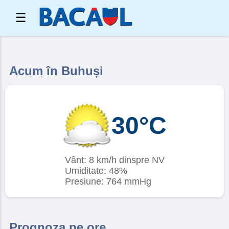
☰
Acum în Buhuși
30°C
Vânt: 8 km/h dinspre NV
Umiditate: 48%
Presiune: 764 mmHg
Prognoza pe ore