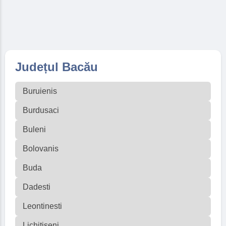
Județul Bacău
Buruienis
Burdusaci
Buleni
Bolovanis
Buda
Dadesti
Leontinesti
Lichitiseni