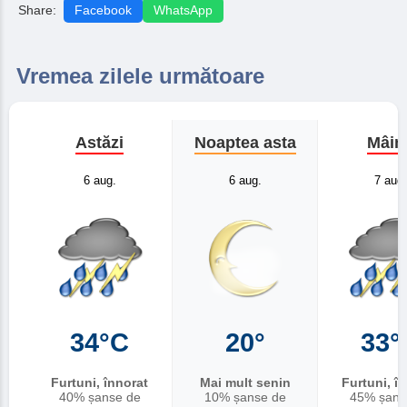
Share:
Facebook
WhatsApp
Vremea zilele următoare
Astăzi
Noaptea asta
Mâin
6 aug.
6 aug.
7 aug.
34°C
20°
33°
Furtuni, înnorat
Mai mult senin
Furtuni, î
40% șanse de
10% șanse de
45% șans