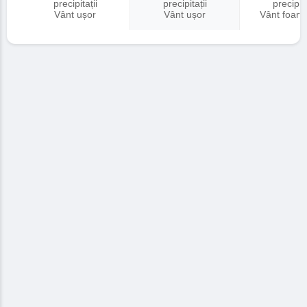
precipitații
precipitații
precipita
Vânt ușor
Vânt ușor
Vânt foart