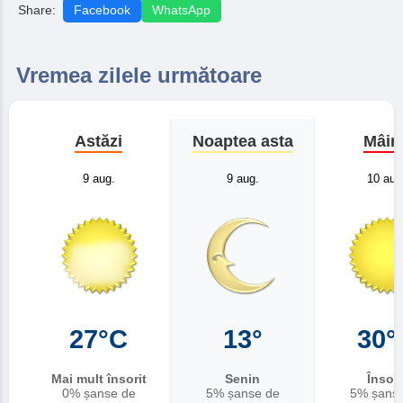
Share:
Facebook
WhatsApp
Vremea zilele următoare
Astăzi
Noaptea asta
Mâin
9 aug.
9 aug.
10 aug
27°C
13°
30°
Mai mult însorit
Senin
Însori
0% șanse de
5% șanse de
5% șans