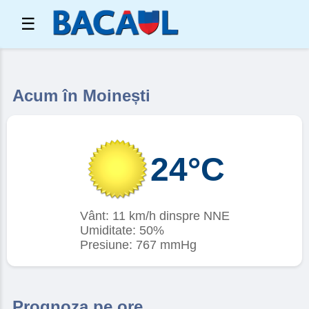
☰
Acum în Moinești
24°C
Vânt: 11 km/h dinspre NNE
Umiditate: 50%
Presiune: 767 mmHg
Prognoza pe ore