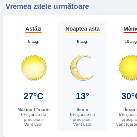
Vremea zilele următoare
Astăzi
Noaptea asta
Mâin
9 aug.
9 aug.
10 aug
27°C
13°
30°
Mai mult însorit
Senin
Însori
0% șanse de
5% șanse de
5% șans
precipitații
precipitații
precipita
Vânt ușor
Vânt ușor
Vânt foart