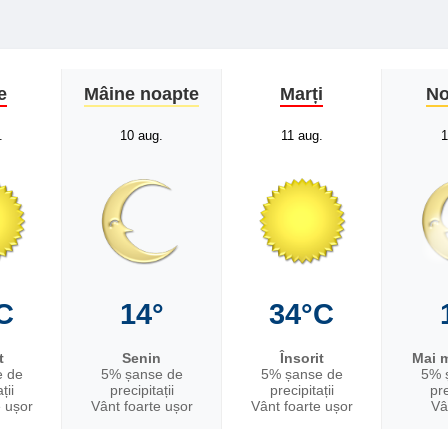
e
Mâine noapte
Marți
No
.
10 aug.
11 aug.
1
C
14°
34°C
t
Senin
Însorit
Mai m
e de
5% șanse de
5% șanse de
5% 
ții
precipitații
precipitații
pre
e ușor
Vânt foarte ușor
Vânt foarte ușor
Vâ