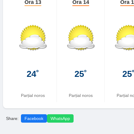
Ora 13
Ora 14
Ora 
24˚
25˚
25
Parțial noros
Parțial noros
Parțial n
Share:
Facebook
WhatsApp