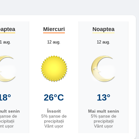
aptea
Miercuri
Noaptea
1 aug.
12 aug.
12 aug.
18°
26°C
13°
ult senin
Însorit
Mai mult senin
șanse de
5% șanse de
5% șanse de
cipitații
precipitații
precipitații
nt ușor
Vânt ușor
Vânt ușor