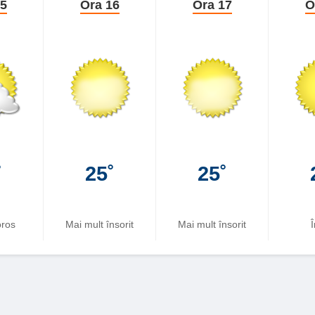
15
Ora 16
Ora 17
O
˚
25˚
25˚
oros
Mai mult însorit
Mai mult însorit
Î