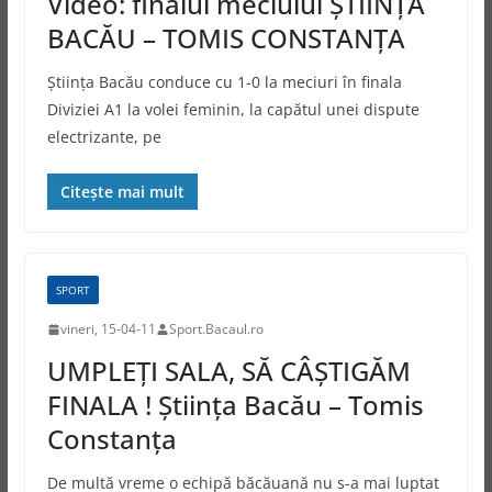
Video: finalul meciului ŞTIINŢA
BACĂU – TOMIS CONSTANŢA
Știința Bacău conduce cu 1-0 la meciuri în finala
Diviziei A1 la volei feminin, la capătul unei dispute
electrizante, pe
Citește mai mult
SPORT
vineri, 15-04-11
Sport.Bacaul.ro
UMPLEŢI SALA, SĂ CÂŞTIGĂM
FINALA ! Ştiinţa Bacău – Tomis
Constanţa
De multă vreme o echipă băcăuană nu s-a mai luptat