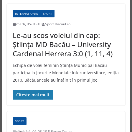
INTERNATIONAL
SPORT
marți, 05-10-10
Sport.Bacaul.ro
Le-au scos voleiul din cap:
Ştiinţa MD Bacău – University
Cardenal Herrera 3:0 (1, 11, 4)
Echipa de volei feminin Ştiinţa Municipal Bacău
participa la Jocurile Mondiale Interuniversitare, ediţia
2010. Băcăuancele au întâlnit în primul joc
Citește mai mult
SPORT
sâmbătă, 06-03-10
Bacau Online