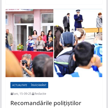
ACTUALITATE
ÎNVĂȚĂMÂNT
luni, 15-09-25
Redactie
Recomandările polițiștilor