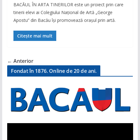
BACĂUL ÎN ARTA TINERILOR este un proiect prin care
tinerii elevi ai Colegiului Național de Artă „George
Apostu” din Bacău își promovează orașul prin artă.
Citește mai mult
← Anterior
Fondat în 1876. Online de 20 de ani.