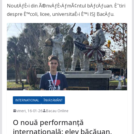
NoutÄƒÈ›i din Ã®nvÄƒÈ›ÄƒmÃ¢ntul bÄƒcÄƒuan. È˜tiri
despre È™coli, licee, universitaÈ›i È™i ISJ BacÄƒu.
INTERNATIONAL
ÎNVĂȚĂMÂNT
vineri, 16-01-26
Bacau Online
O nouă performanță
internațională: elev băcăuan,