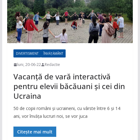
DIVERTISMENT
ÎNVĂȚĂMÂNT
luni, 20-06-22
Redactie
Vacanță de vară interactivă
pentru elevii băcăuani și cei din
Ucraina
50 de copii români și ucraineni, cu vârste între 6 și 14
ani, vor învăța lucruri noi, se vor juca
Citește mai mult