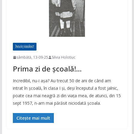
ÎNVĂȚĂMÂNT
sâmbătă, 13-09-25
Silvia Holotiuc
Prima zi de şcoală!…
Incredibil, nu-i aşa? Au trecut 50 de ani de când am
intrat în şcoală, în clasa I şi, deşi începutul a fost jalnic,
poate cea mai neagră zi din viaţa mea, de atunci, din 15
sept 1957, n-am mai părăsit niciodată şcoala.
Citește mai mult