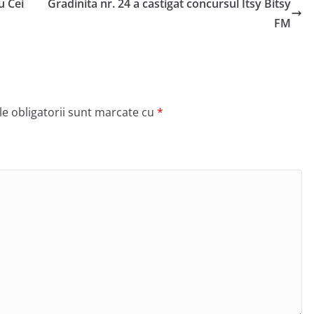
u Cei
Gradinita nr. 24 a castigat concursul Itsy Bitsy
FM
e obligatorii sunt marcate cu
*