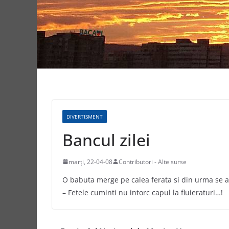
DIVERTISMENT
Bancul zilei
marți, 22-04-08
Contributori - Alte surse
O babuta merge pe calea ferata si din urma se ap
– Fetele cuminti nu intorc capul la fluieraturi…!