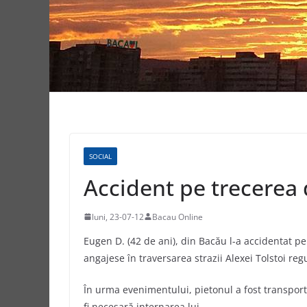
SOCIAL
Accident pe trecerea 
luni, 23-07-12
Bacau Online
Eugen D. (42 de ani), din Bacău l-a accidentat pe
angajese în traversarea strazii Alexei Tolstoi re
În urma evenimentului, pietonul a fost transporta
fi necesară internarea lui.