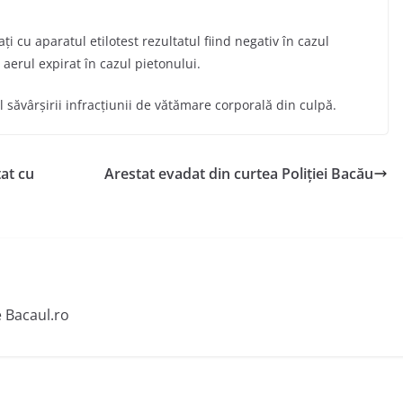
ţi cu aparatul etilotest rezultatul fiind negativ în cazul
 aerul expirat în cazul pietonului.
 săvârşirii infracţiunii de vătămare corporală din culpă.
at cu
Arestat evadat din curtea Poliţiei Bacău
e Bacaul.ro