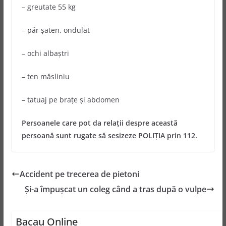
– greutate 55 kg
– păr şaten, ondulat
– ochi albaştri
– ten măsliniu
– tatuaj pe braţe şi abdomen
Persoanele care pot da relații despre această
persoană sunt rugate să sesizeze POLIŢIA prin 112.
Accident pe trecerea de pietoni
Şi-a împuşcat un coleg când a tras după o vulpe
Bacau Online