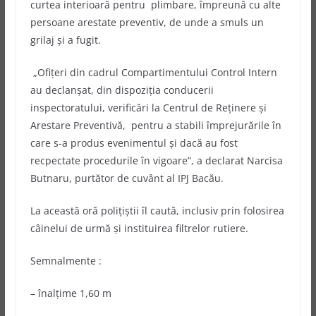
curtea interioară pentru plimbare, împreună cu alte
persoane arestate preventiv, de unde a smuls un
grilaj şi a fugit.
„Ofiţeri din cadrul Compartimentului Control Intern
au declanşat, din dispoziţia conducerii
inspectoratului, verificări la Centrul de Reţinere şi
Arestare Preventivă, pentru a stabili împrejurările în
care s-a produs evenimentul şi dacă au fost
recpectate procedurile în vigoare”, a declarat Narcisa
Butnaru, purtător de cuvânt al IPJ Bacău.
La această oră poliţiştii îl caută, inclusiv prin folosirea
câinelui de urmă şi instituirea filtrelor rutiere.
Semnalmente :
– înalţime 1,60 m