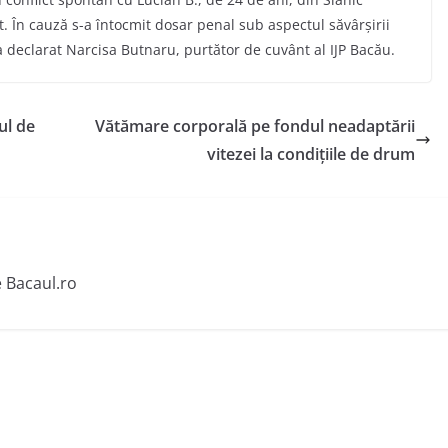
 În cauză s-a întocmit dosar penal sub aspectul săvârşirii
 a declarat Narcisa Butnaru, purtător de cuvânt al IJP Bacău.
ul de
Vătămare corporală pe fondul neadaptării
vitezei la condițiile de drum
e Bacaul.ro