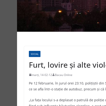
SOCIAL
Furt, lovire şi alte vi
marți, 14-02-12
Bacau Online
Pe 12 februarie, în jurul orei 23:10, poliţiştii din
ce se afla într-o stație de autobuz, precum şi că î
„La fața locului s-a deplasat o patrulă de poliție
fiind sub influența băuturilor alcoolice, a avut u