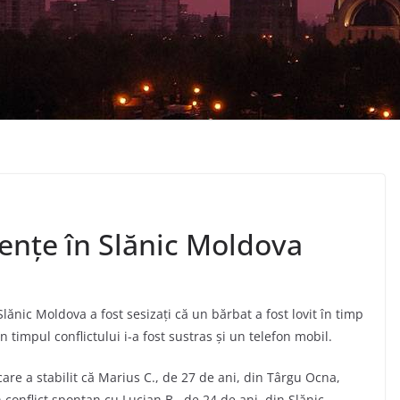
olenţe în Slănic Moldova
 Slănic Moldova a fost sesizaţi că un bărbat a fost lovit în timp
n timpul conflictului i-a fost sustras și un telefon mobil.
 care a stabilit că Marius C., de 27 de ani, din Târgu Ocna,
n conflict spontan cu Lucian B., de 24 de ani, din Slănic