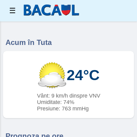
☰
Acum în Tuta
24°C
Vânt: 9 km/h dinspre VNV
Umiditate: 74%
Presiune: 763 mmHg
Prognoza pe ore