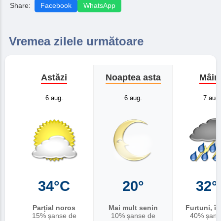
Share:
Facebook
WhatsApp
Vremea zilele următoare
Astăzi
Noaptea asta
Mâin
6 aug.
6 aug.
7 aug.
34°C
20°
32°
Parțial noros
Mai mult senin
Furtuni, î
15% șanse de
10% șanse de
40% șans