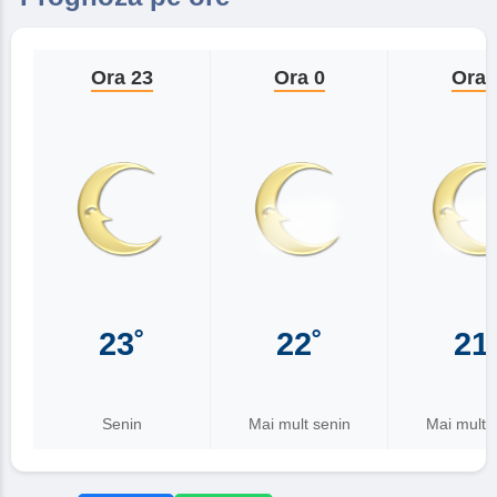
Ora 23
Ora 0
Ora 
23˚
22˚
21
Senin
Mai mult senin
Mai mult 