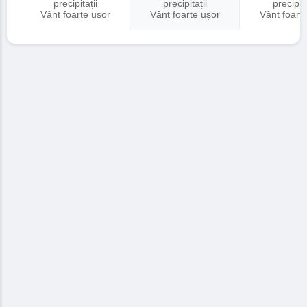
precipitații
precipitații
precipita
Vânt foarte ușor
Vânt foarte ușor
Vânt foart