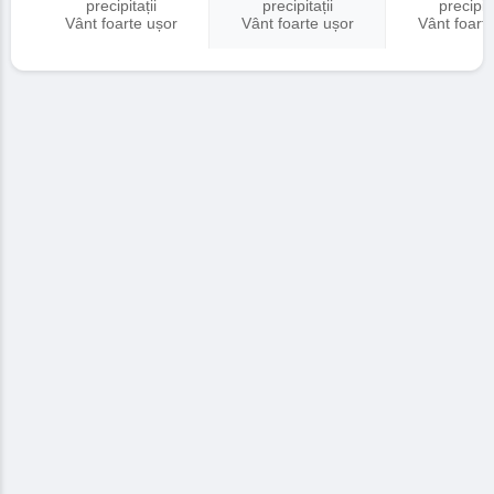
precipitații
precipitații
precipita
Vânt foarte ușor
Vânt foarte ușor
Vânt foart