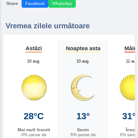
Share:
Facebook
WhatsApp
Vremea zilele următoare
Astăzi
Noaptea asta
Mâin
10 aug.
10 aug.
11 aug
28°C
13°
31°
Mai mult însorit
Senin
Însori
0% șanse de
5% șanse de
5% șans