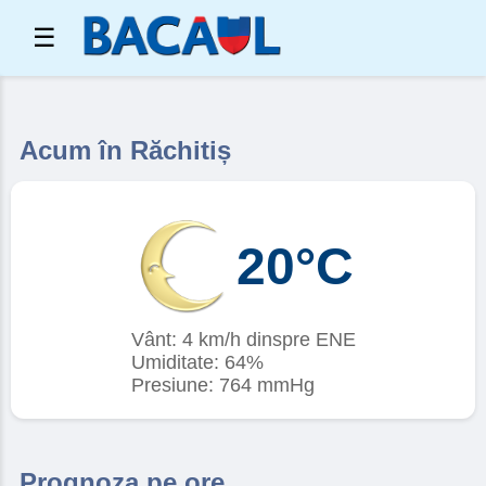
☰
Acum în Răchitiș
20°C
Vânt: 4 km/h dinspre ENE
Umiditate: 64%
Presiune: 764 mmHg
Prognoza pe ore