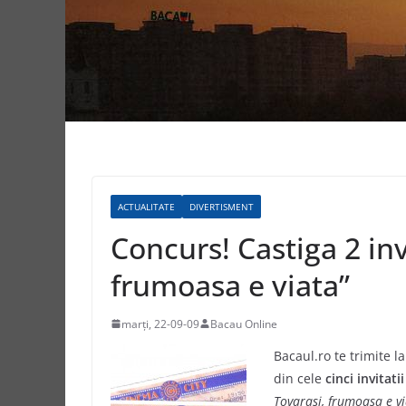
ACTUALITATE
DIVERTISMENT
Concurs! Castiga 2 invi
frumoasa e viata”
marți, 22-09-09
Bacau Online
Bacaul.ro te trimite l
din cele
cinci invitat
Tovarasi, frumoasa e vi