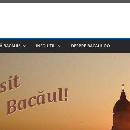
Ă BACĂUL!
INFO UTIL
DESPRE BACAUL.RO