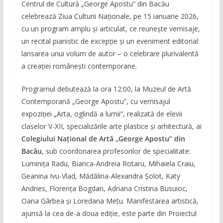
Centrul de Cultură „George Apostu” din Bacău
celebrează Ziua Culturii Naționale, pe 15 ianuarie 2026,
cu un program amplu și articulat, ce reunește vernisaje,
un recital pianistic de excepție și un eveniment editorial:
lansarea unui volum de autor – o celebrare plurivalentă
a creației românești contemporane.
Programul debutează la ora 12:00, la Muzeul de Artă
Contemporană „George Apostu”, cu vernisajul
expoziției „Arta, oglindă a lumii”, realizată de elevii
claselor V-XII, specializările arte plastice și arhitectură, ai
Colegiului Național de Artă „George Apostu” din
Bacău
, sub coordonarea profesorilor de specialitate:
Luminița Radu, Bianca-Andreia Rotaru, Mihaiela Craiu,
Geanina Ivu-Vlad, Mădălina-Alexandra Șolot, Katy
Andries, Florența Bogdan, Adriana Cristina Busuioc,
Oana Gârbea și Loredana Metu. Manifestarea artistică,
ajunsă la cea de-a doua ediție, este parte din Proiectul