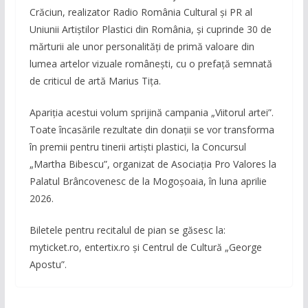
Crăciun, realizator Radio România Cultural și PR al
Uniunii Artiștilor Plastici din România, și cuprinde 30 de
mărturii ale unor personalități de primă valoare din
lumea artelor vizuale românești, cu o prefață semnată
de criticul de artă Marius Tița.
Apariția acestui volum sprijină campania „Viitorul artei”.
Toate încasările rezultate din donații se vor transforma
în premii pentru tinerii artiști plastici, la Concursul
„Martha Bibescu”, organizat de Asociația Pro Valores la
Palatul Brâncovenesc de la Mogoșoaia, în luna aprilie
2026.
Biletele pentru recitalul de pian se găsesc la:
myticket.ro, entertix.ro și Centrul de Cultură „George
Apostu”.