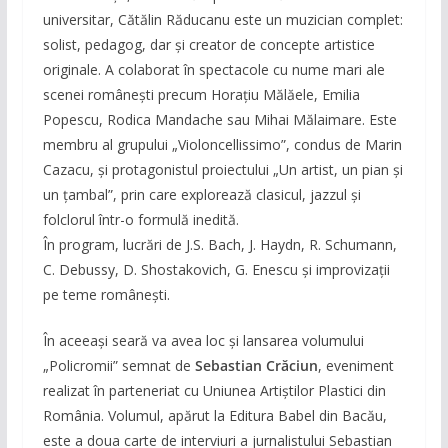
universitar, Cătălin Răducanu este un muzician complet:
solist, pedagog, dar și creator de concepte artistice
originale. A colaborat în spectacole cu nume mari ale
scenei românești precum Horațiu Mălăele, Emilia
Popescu, Rodica Mandache sau Mihai Mălaimare. Este
membru al grupului „Violoncellissimo”, condus de Marin
Cazacu, și protagonistul proiectului „Un artist, un pian și
un țambal”, prin care explorează clasicul, jazzul și
folclorul într-o formulă inedită.
În program, lucrări de J.S. Bach, J. Haydn, R. Schumann,
C. Debussy, D. Shostakovich, G. Enescu și improvizații
pe teme românești.
În aceeași seară va avea loc și lansarea volumului
„Policromii” semnat de
Sebastian Crăciun
, eveniment
realizat în parteneriat cu Uniunea Artiștilor Plastici din
România. Volumul, apărut la Editura Babel din Bacău,
este a doua carte de interviuri a jurnalistului Sebastian