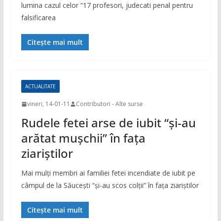
lumina cazul celor “17 profesori, judecati penal pentru
falsificarea
Citește mai mult
ACTUALITATE
vineri, 14-01-11
Contributori - Alte surse
Rudele fetei arse de iubit “şi-au
arătat muşchii” în faţa
ziariştilor
Mai mulţi membri ai familiei fetei incendiate de iubit pe
câmpul de la Săuceşti “şi-au scos colţii” în faţa ziariştilor
Citește mai mult