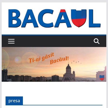
Sari
la
conținut
presa