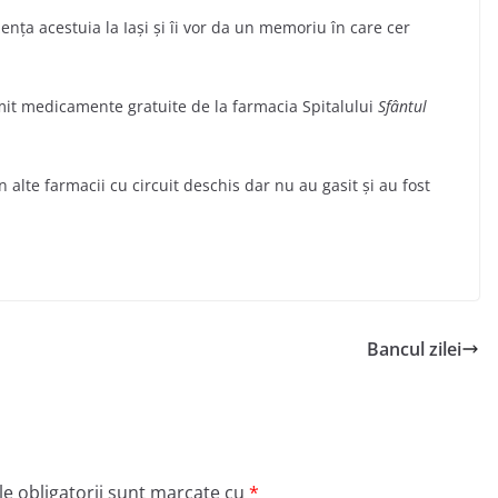
nţa acestuia la Iaşi şi îi vor da un memoriu în care cer
imit medicamente gratuite de la farmacia Spitalului
Sfântul
n alte farmacii cu circuit deschis dar nu au gasit şi au fost
Bancul zilei
e obligatorii sunt marcate cu
*