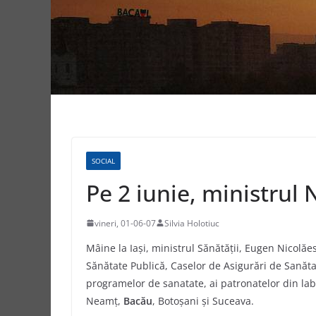
SOCIAL
Pe 2 iunie, ministrul N
vineri, 01-06-07
Silvia Holotiuc
Mâine la Iaşi, ministrul Sănătăţii, Eugen Nicolăes
Sănătate Publică, Caselor de Asigurări de Sanătat
programelor de sanatate, ai patronatelor din labo
Neamţ,
Bacău
, Botoşani şi Suceava.