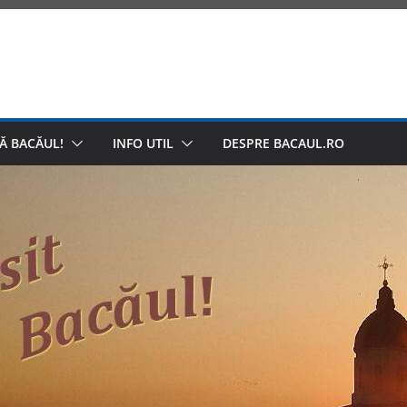
Ă BACĂUL!
INFO UTIL
DESPRE BACAUL.RO