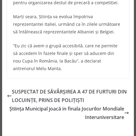
pentru organizarea destul de precară a competiţiei.
Marţi seara, Ştiinţa va evolua împotriva
reprezentantei Italiei, urmând ca în zilele următoare
să întâlnească reprezentantele Albaniei şi Belgiei.
“Eu zic că avem o grupă accesibilă, care ne permite
să accedem în fazele finale şi sper să aducem din
nou Cupa în România, la Bacău”, a declarat
antrenorul Melu Manta.
SUSPECTAT DE SĂVÂRŞIREA A 47 DE FURTURI DIN
LOCUINŢE, PRINS DE POLIŢIŞTI
Ştiinţa Municipal joacă in finala Jocurilor Mondiale
Interuniversitare