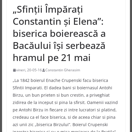
„Sfinții Împărați
Constantin și Elena”:
biserica boierească a
Bacăului își serbează
hramul pe 21 mai
vineri, 20-05-16
Constantin Gherasim
„La 1842 boierul Enache Crupenski facu biserica
Sfintii Imparati. El dadea bani si boiernasul Antohi
Birzu, un bun prieten si bun crestin, a priveghiat
zidirea de la inceput si pina la sfirsit. Oamenii vazind
pe Antohi Birzu in fiecare zi intre lucratori si platind,
credeau ca el face biserica, si de aceea chiar si pina
azi unii zic „biserica Birzului”. Boierul Crupenski
inzestra biserica si cu o mica mosioara de la Bratila”,