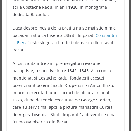
scria Costache Radu, in anii 1920, in monografia
dedicata Bacaului.
Daca despre mosia de la Bratila nu se mai stie nimic,
bacauanii stiu ca biserica „Sfintii Imparati
Constantin
si Elena
” este singura ctitorie boiereasca din orasul
Bacau.
A fost zidita intre anii premergatori revolutiei
pasoptiste, respective intre 1842 -1845. Asa cum a
mentionat si Costache Radu, fondatorii acestei
biserici sint boierii Enachi Krupenski si Anton Birzu.
In urma executarii unor lucrari de pictura in anul
1923, dupa desenele executate de George Sterian,
care au servit mai apoi la pictura manastirii Curtea
de Arges, biserica „Sfintii Imparati” a devenit cea mai
frumoasa biserica din Bacau.