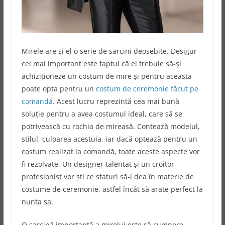
Mirele are și el o serie de sarcini deosebite. Desigur
cel mai important este faptul că el trebuie să-și
achiziționeze un costum de mire și pentru aceasta
poate opta pentru un
costum de ceremonie făcut pe
comandă
. Acest lucru reprezintă cea mai bună
soluție pentru a avea costumul ideal, care să se
potrivească cu rochia de mireasă. Contează modelul,
stilul, culoarea acestuia, iar dacă optează pentru un
costum realizat la comandă, toate aceste aspecte vor
fi rezolvate. Un designer talentat și un croitor
profesionist vor ști ce sfaturi să-i dea în materie de
costume de ceremonie, astfel încât să arate perfect la
nunta sa.
O sarcină importantă a mirelui este să cumpere