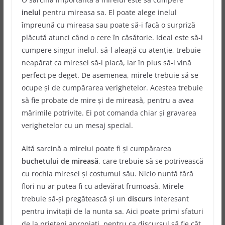
inelul
pentru mireasa sa. El poate alege inelul
împreună cu mireasa sau poate să-i facă o surpriză
plăcută atunci când o cere în căsătorie. Ideal este să-i
cumpere singur inelul, să-l aleagă cu atenție, trebuie
neapărat ca miresei să-i placă, iar în plus să-i vină
perfect pe deget. De asemenea, mirele trebuie să se
ocupe și de cumpărarea verighetelor. Acestea trebuie
să fie probate de mire și de mireasă, pentru a avea
mărimile potrivite. Ei pot comanda chiar și gravarea
verighetelor cu un mesaj special.
Altă sarcină a mirelui poate fi și cumpărarea
buchetului de mireasă
, care trebuie să se potrivească
cu rochia miresei și costumul său. Nicio nuntă fără
flori nu ar putea fi cu adevărat frumoasă. Mirele
trebuie să-și pregătească și un
discurs
interesant
pentru invitații de la nunta sa. Aici poate primi sfaturi
de la prieteni apropiați, pentru ca discursul să fie cât