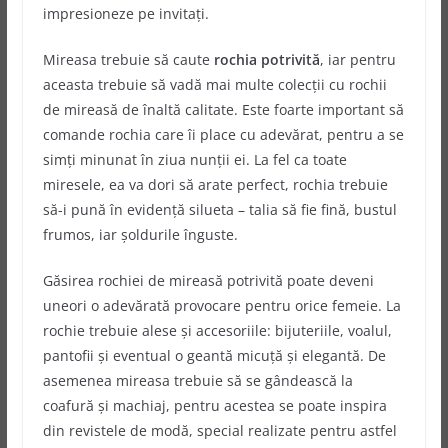
impresioneze pe invitați.
Mireasa trebuie să caute
rochia potrivită
, iar pentru
aceasta trebuie să vadă mai multe colecții cu rochii
de mireasă de înaltă calitate. Este foarte important să
comande rochia care îi place cu adevărat, pentru a se
simți minunat în ziua nunții ei. La fel ca toate
miresele, ea va dori să arate perfect, rochia trebuie
să-i pună în evidență silueta – talia să fie fină, bustul
frumos, iar șoldurile înguste.
Găsirea rochiei de mireasă potrivită poate deveni
uneori o adevărată provocare pentru orice femeie. La
rochie trebuie alese și accesoriile: bijuteriile, voalul,
pantofii și eventual o geantă micuță și elegantă. De
asemenea mireasa trebuie să se gândească la
coafură și machiaj, pentru acestea se poate inspira
din revistele de modă, special realizate pentru astfel