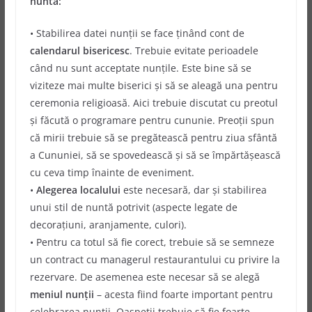
nuntă:
• Stabilirea datei nunții se face ținând cont de
calendarul bisericesc
. Trebuie evitate perioadele
când nu sunt acceptate nunțile. Este bine să se
viziteze mai multe biserici și să se aleagă una pentru
ceremonia religioasă. Aici trebuie discutat cu preotul
și făcută o programare pentru cununie. Preoții spun
că mirii trebuie să se pregătească pentru ziua sfântă
a Cununiei, să se spovedească și să se împărtășească
cu ceva timp înainte de eveniment.
•
Alegerea localului
este necesară, dar și stabilirea
unui stil de nuntă potrivit (aspecte legate de
decorațiuni, aranjamente, culori).
• Pentru ca totul să fie corect, trebuie să se semneze
un contract cu managerul restaurantului cu privire la
rezervare. De asemenea este necesar să se alegă
meniul nunții
– acesta fiind foarte important pentru
celebrarea nunții. Oaspeții trebuie să fie foarte