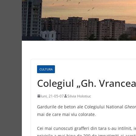
CULTURA
Colegiul „Gh. Vrancean
luni, 21-05-07
Silvia Holotiuc
Gardurile de beton ale Colegiului National
Gheor
mai de care mai viu colorate.
Cei mai cunoscuti grafferi din tara s-au intilnit, 
privirile a mai bine de 200 de impatimiti ai acest