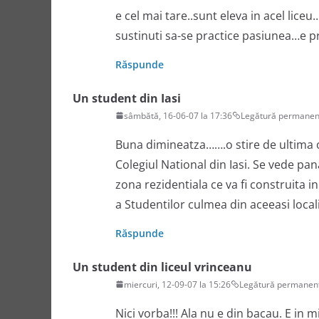
e cel mai tare..sunt eleva in acel liceu
sustinuti sa-se practice pasiunea…e p
Răspunde
Un student din Iasi
sâmbătă, 16-06-07 la 17:36
Legătură permanen
Buna dimineatza…….o stire de ultima or
Colegiul National din Iasi. Se vede pa
zona rezidentiala ce va fi construita i
a Studentilor culmea din aceeasi loca
Răspunde
Un student din liceul vrinceanu
miercuri, 12-09-07 la 15:26
Legătură permanen
Nici vorba!!! Ala nu e din bacau. E in m