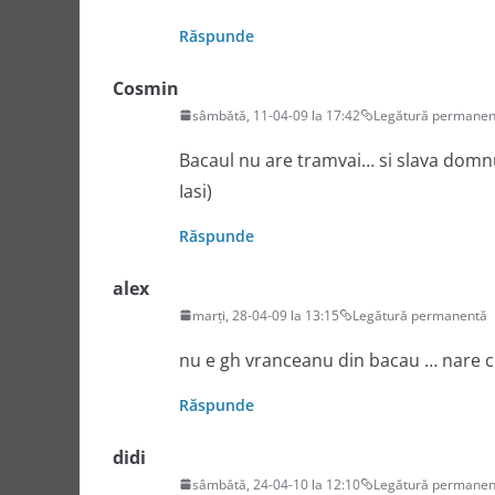
Răspunde
Cosmin
sâmbătă, 11-04-09 la 17:42
Legătură permanen
Bacaul nu are tramvai… si slava domnul
Iasi)
Răspunde
alex
marți, 28-04-09 la 13:15
Legătură permanentă
nu e gh vranceanu din bacau … nare 
Răspunde
didi
sâmbătă, 24-04-10 la 12:10
Legătură permanen