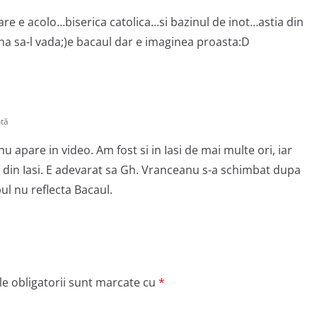
are e acolo…biserica catolica…si bazinul de inot…astia din
ina sa-l vada;)e bacaul dar e imaginea proasta:D
tă
u apare in video. Am fost si in Iasi de mai multe ori, iar
e din Iasi. E adevarat sa Gh. Vranceanu s-a schimbat dupa
pul nu reflecta Bacaul.
e obligatorii sunt marcate cu
*