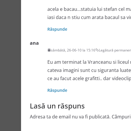
acela e bacau…statuia lui stefan cel m
iasi daca n stiu cum arata bacaul sa v
Răspunde
ana
sâmbătă, 26-06-10 la 15:16
Legătură permanen
Eu am terminat la Vranceanu si liceul n
cateva imagini sunt cu siguranta luat
ce au facut acele grafitti.. dar videocli
Răspunde
Lasă un răspuns
Adresa ta de email nu va fi publicată.
Câmpuril