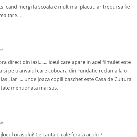
…si cand mergi la scoala e mult mai placut..ar trebui sa fie
rea tare…
tă
a direct din iasi…….liceul care apare in acel filmulet este
na si pe tranvaiul care coboara din Fundatie reclama la o
n Iasi, iar …. unde joaca copiii baschet este Casa de Cultura
litate mentionata mai sus.
tă
ijlocul orasului! Ce cauta o cale ferata acolo ?