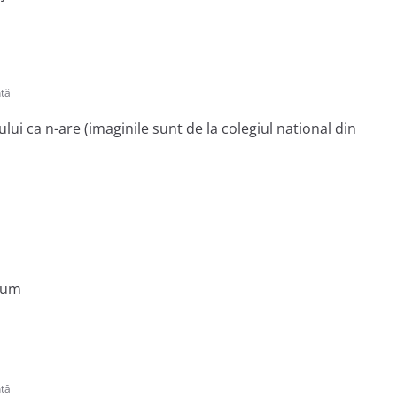
tă
ui ca n-are (imaginile sunt de la colegiul national din
cum
tă