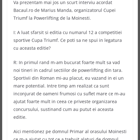
Va prezentam mai jos un scurt interviu acordat
Bacaul.ro de Marius Manda, organizatorul Cupei
Triumf la Powerlifting de la Moinesti.
I: A luat sfarsit si editia cu numarul 12 a competitiei
sportive Cupa Triumf. Ce poti sa ne spui in legatura
cu aceasta editie?
R: In primul rand m-am bucurat foarte mult sa vad
noi tineri in cadrul sectiilor de powerlifting din tara.
Sportivii din Roman mi-au placut, eu vazand in ei un
mare potential. Intre timp am realizat ca sunt
inconjurat de oameni frumosi cu suflet mare ce m-au
ajutat foarte mult in ceea ce priveste organizarea
concursului, sustinand cum au putut ei aceasta
editie.
Aici mentionez pe domnul Primar al orasului Moinesti
ce m-a ajutat cu tot ce a trebuit alaturi de domnul