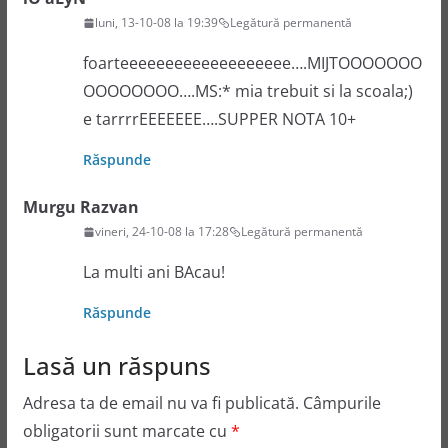
luni, 13-10-08 la 19:39
Legătură permanentă
foarteeeeeeeeeeeeeeeeeee….MIJTOOOOOOO
OOOOOOOO….MS:* mia trebuit si la scoala;)
e tarrrrEEEEEEE….SUPPER NOTA 10+
Răspunde
Murgu Razvan
vineri, 24-10-08 la 17:28
Legătură permanentă
La multi ani BAcau!
Răspunde
Lasă un răspuns
Adresa ta de email nu va fi publicată.
Câmpurile
obligatorii sunt marcate cu
*