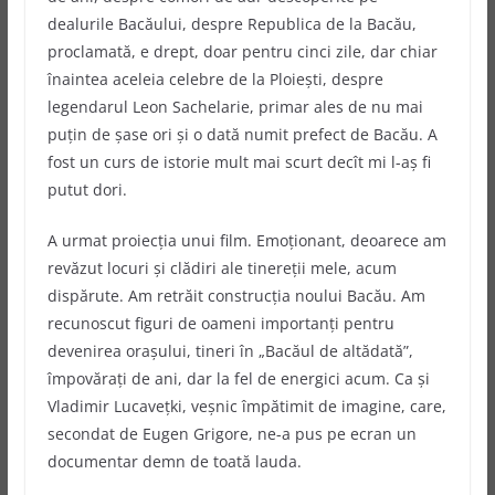
dealurile Bacăului, despre Republica de la Bacău,
proclamată, e drept, doar pentru cinci zile, dar chiar
înaintea aceleia celebre de la Ploieşti, despre
legendarul Leon Sachelarie, primar ales de nu mai
puţin de şase ori şi o dată numit prefect de Bacău. A
fost un curs de istorie mult mai scurt decît mi l-aş fi
putut dori.
A urmat proiecţia unui film. Emoţionant, deoarece am
revăzut locuri şi clădiri ale tinereţii mele, acum
dispărute. Am retrăit construcţia noului Bacău. Am
recunoscut figuri de oameni importanţi pentru
devenirea oraşului, tineri în „Bacăul de altădată”,
împovăraţi de ani, dar la fel de energici acum. Ca şi
Vladimir Lucaveţki, veşnic împătimit de imagine, care,
secondat de Eugen Grigore, ne-a pus pe ecran un
documentar demn de toată lauda.