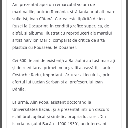
Am prezentat apoi un remarcabil volum de
maximafilie, unic în România, strădania unui alt mare
sufletist, Ioan Cătană. Cartea este tipărită de Ion
Rusei la Docuprint, în condiţii grafice super, ca, de
altfel, şi albumul ilustrat cu reproduceri ale marelui
artist naiv Ion Măric, comparat de critica de artă
plastică cu Rousseau-le Douanier.
Cei 600 de ani de existenţă a Bacăului au fost marcaţi
şi de reeditarea primei monografii a aşezării, – autor
Costache Radu, important cărturar al locului -, prin
efortul lui Lucian Şerban şi al profesorului Ioan
Dănilă.
La urmă, Alin Popa, asistent doctorand la
Universitatea Bacău, şi-a prezentat într-un discurs
echilibrat, aplicat şi sintetic, propria lucrare „Din
istoria oraşului Bacău– 1900-1930”, un interesant