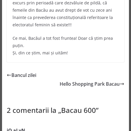
excurs prin perioadă care dezvăluie de pildă, că
femeile din Bacău au avut drept de vot cu zece ani
înainte ca prevederea constituţională referitoare la
electoratul feminin să existe!!!
Ce mai, Bacăul a tot fost fruntea! Doar că ştim prea
puţin.
Şi, din ce ştim, mai şi uităm!
Bancul zilei
Hello Shopping Park Bacau
2 comentarii la „
Bacau 600
”
iO aLyN