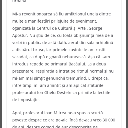
urbană.
Mi-a revenit onoarea să fiu amfitrionul uneia dintre
multele manifestări prilejuite de eveniment,
oganizată la Centrul de Cultură şi Arte „George
Apostu”. Nu ştiu de ce, cu toată obişnuinţa mea de a
vorbi în public, de astă dată, aerul din sala arhiplină
a dispărut brusc, iar primele cuvinte le-am rostit
sacadat, ca după o goană nebunească. Aşa că l-am
introdus repede pe primarul Bacăului. La a doua
prezentare, respiraţia a intrat pe ritmul normal şi nu
mi-am mai simţit genunchii tremurînd. E drept că,
între timp, mi-am amintit şi am aplicat sfaturile
profesorului Ion Ghelu Destelnica primite la lecţiile
de impostaţie.
Apoi, profesorul Ioan Mitrea ne-a spus o scurtă
poveste despre ce era pe-aici încă de-acu vreo 30 000
de ani, despre comori de aur descoperite pe