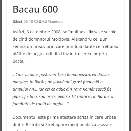
Bacau 600
luni, 06-10-08
Val Manescu
Astăzi, 6 octombrie 2008, se împlinesc fix şase secole
de cînd domnitorul Moldovei, Alexandru cel Bun,
semna un hrisov prin care orînduia dările ce trebuiau
plătite de negustorii din Liov în trecerea lor prin
Bacău.
„ Cine va duce postav în Ţara Românească, va da…la
margine, în Bacău, de grivnă doi groşi (monedă a
timpului nn.). Iar cei ce aduc din Ţara Românească fie
piper, fie lînă, sau orice, pentru 12 cîntare , în Bacău, o
jumătate de rublă de argint…”
Documentul este prima atestare scrisă în care urbea
dintre Bistriţa şi Siret apare menţionată ca aşezare