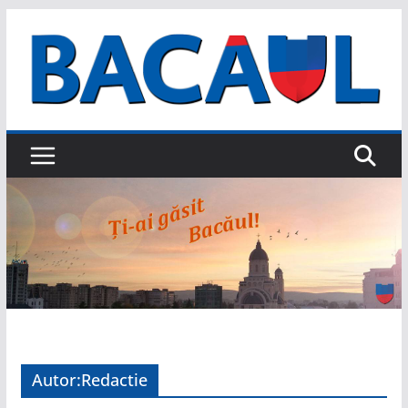
Sari
la
conținut
Autor:
Redactie