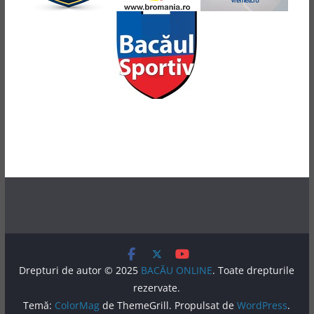
Drepturi de autor © 2025
BACĂU ONLINE
. Toate drepturile
rezervate.
Temă:
ColorMag
de ThemeGrill. Propulsat de
WordPress
.