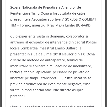
Şcoala Naţională de Pregătire a Agenţilor de
Penitenciare Tîrgu Ocna a fost vizitată de către
președintele Asociației sportive VIGORLEGIO COMBAT
TIM – Torino, maestrul Krav Maga Emilio BUFFARDI.
Cu o experiență vastă în domeniu, colaborator și
antrenor al echipelor de intervenție din cadrul Poliției
locale Lombardia,
maestrul Emilio Buffardi a
prezentat în ziua de 3 mai 2018 elevilor din Tg. Ocna
o serie de metode de autoapărare, tehnici de
imobilizare și aplicare a mijloacelor de imobilizare,
tactici și tehnici aplicabile persoanelor private de
libertate pe timpul transportului, astfel încât să se
prevină producerea de evenimente negative, fiind
vizate în mod special atacurile directe asupra
personalului.
Elevii au beneficiat de vasta experiență a maestrului,