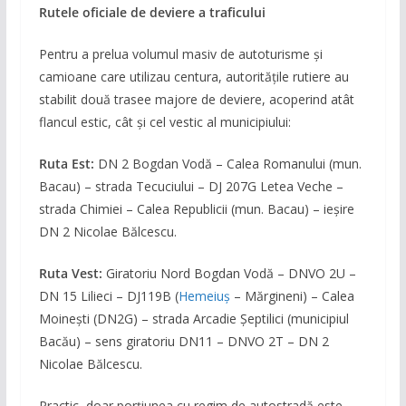
Rutele oficiale de deviere a traficului
Pentru a prelua volumul masiv de autoturisme și
camioane care utilizau centura, autoritățile rutiere au
stabilit două trasee majore de deviere, acoperind atât
flancul estic, cât și cel vestic al municipiului:
Ruta Est:
DN 2 Bogdan Vodă – Calea Romanului (mun.
Bacau) – strada Tecuciului – DJ 207G Letea Veche –
strada Chimiei – Calea Republicii (mun. Bacau) – ieșire
DN 2 Nicolae Bălcescu.
Ruta Vest:
Giratoriu Nord Bogdan Vodă – DNVO 2U –
DN 15 Lilieci – DJ119B (
Hemeiuș
– Mărgineni) – Calea
Moinești (DN2G) – strada Arcadie Șeptilici (municipiul
Bacău) – sens giratoriu DN11 – DNVO 2T – DN 2
Nicolae Bălcescu.
Practic, doar porțiunea cu regim de autostradă este