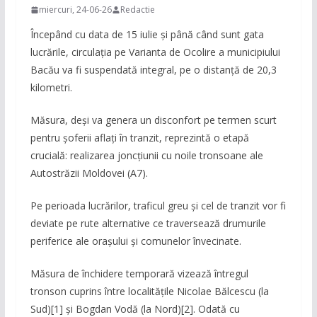
miercuri, 24-06-26
Redactie
Începând cu data de 15 iulie și până când sunt gata
lucrările, circulația pe Varianta de Ocolire a municipiului
Bacău va fi suspendată integral, pe o distanță de 20,3
kilometri.
Măsura, deși va genera un disconfort pe termen scurt
pentru șoferii aflați în tranzit, reprezintă o etapă
crucială: realizarea joncțiunii cu noile tronsoane ale
Autostrăzii Moldovei (A7).
Pe perioada lucrărilor, traficul greu și cel de tranzit vor fi
deviate pe rute alternative ce traversează drumurile
periferice ale orașului și comunelor învecinate.
Măsura de închidere temporară vizează întregul
tronson cuprins între localitățile Nicolae Bălcescu (la
Sud)[1] și Bogdan Vodă (la Nord)[2]. Odată cu