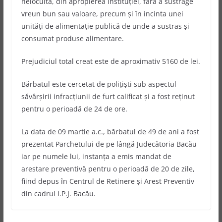
nelocuită, din apropierea instituției, fără a sustrage
vreun bun sau valoare, precum și în incinta unei
unități de alimentație publică de unde a sustras și
consumat produse alimentare.
Prejudiciul total creat este de aproximativ 5160 de lei.
Bărbatul este cercetat de poliţişti sub aspectul
săvârşirii infracţiunii de furt calificat şi a fost reţinut
pentru o perioadă de 24 de ore.
La data de 09 martie a.c., bărbatul de 49 de ani a fost
prezentat Parchetului de pe lângă Judecătoria Bacău
iar pe numele lui, instanța a emis mandat de
arestare preventivă pentru o perioadă de 20 de zile,
fiind depus în Centrul de Retinere și Arest Preventiv
din cadrul I.P.J. Bacău.