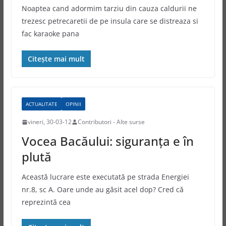
Noaptea cand adormim tarziu din cauza caldurii ne
trezesc petrecaretii de pe insula care se distreaza si
fac karaoke pana
Citește mai mult
ACTUALITATE
OPINII
vineri, 30-03-12
Contributori - Alte surse
Vocea Bacăului: siguranța e în
plută
Această lucrare este executată pe strada Energiei
nr.8, sc A. Oare unde au găsit acel dop? Cred că
reprezintă cea