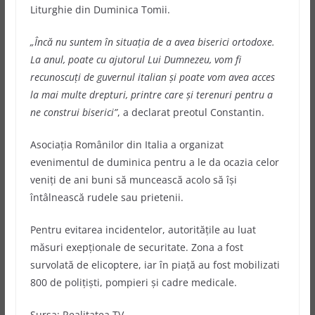
Liturghie din Duminica Tomii.
„Încă nu suntem în situaţia de a avea biserici ortodoxe.
La anul, poate cu ajutorul Lui Dumnezeu, vom fi
recunoscuţi de guvernul italian şi poate vom avea acces
la mai multe drepturi, printre care şi terenuri pentru a
ne construi biserici”
, a declarat preotul Constantin.
Asociaţia Românilor din Italia a organizat
evenimentul de duminica pentru a le da ocazia celor
veniţi de ani buni să muncească acolo să îşi
întâlnească rudele sau prietenii.
Pentru evitarea incidentelor, autorităţile au luat
măsuri exepţionale de securitate. Zona a fost
survolată de elicoptere, iar în piaţă au fost mobilizati
800 de poliţişti, pompieri şi cadre medicale.
Sursa: Realitatea TV