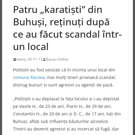
Patru „karatişti” din
Buhuşi, reţinuţi după
ce au făcut scandal într-
un local
marți, 20-11-12
Bacau Online
Poliţiştii au fost sesizaţi că în incinta unui local din
comuna Racova
, mai mulţi tineri provoacă scandal,
distrug bunuri şi sunt agresivi cu agenţii de pază.
„Poliţiştii s-au deplasat la faţa locului și i-au depistat
pe Vasile H., de 23 de ani, Florin H., de 29 de ani,
Constantin H., de 20 de ani şi D. C., de 17 ani, toţi din
Buhuşi, aflați sub influenţa băuturilor alcoolice.
Tinerii au devenit agresivi şi au incercat să fugă, dar