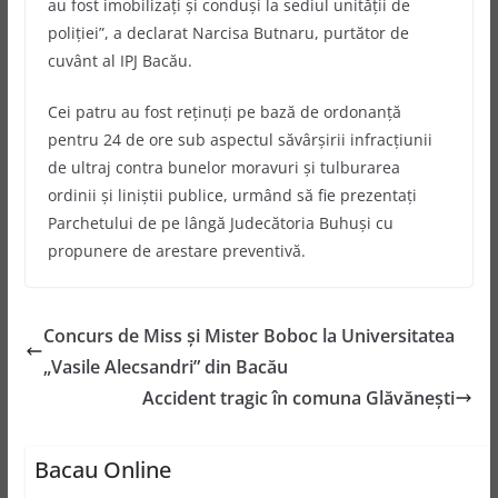
au fost imobilizaţi şi conduşi la sediul unității de
poliţiei”, a declarat Narcisa Butnaru, purtător de
cuvânt al IPJ Bacău.
Cei patru au fost reţinuţi pe bază de ordonanţă
pentru 24 de ore sub aspectul săvârşirii infracţiunii
de ultraj contra bunelor moravuri şi tulburarea
ordinii şi liniştii publice, urmând să fie prezentaţi
Parchetului de pe lângă Judecătoria Buhuşi cu
propunere de arestare preventivă.
Concurs de Miss şi Mister Boboc la Universitatea
„Vasile Alecsandri” din Bacău
Accident tragic în comuna Glăvăneşti
Bacau Online