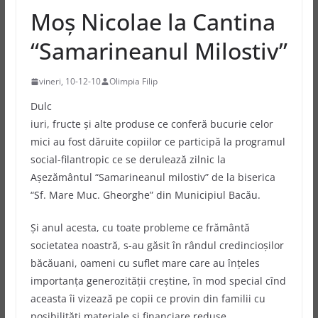
Moş Nicolae la Cantina
“Samarineanul Milostiv”
vineri, 10-12-10
Olimpia Filip
Dulc
iuri, fructe şi alte produse ce conferă bucurie celor
mici au fost dăruite copiilor ce participă la programul
social-filantropic ce se derulează zilnic la
Aşezământul “Samarineanul milostiv” de la biserica
“Sf. Mare Muc. Gheorghe” din Municipiul Bacău.
Şi anul acesta, cu toate probleme ce frământă
societatea noastră, s-au găsit în rândul credincioşilor
băcăuani, oameni cu suflet mare care au înţeles
importanţa generozităţii creştine, în mod special cînd
aceasta îi vizează pe copii ce provin din familii cu
posibilităţi materiale şi financiare reduse.