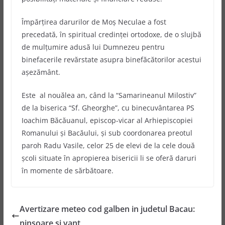
Împărţirea darurilor de Moş Neculae a fost
precedată, în spiritual credinţei ortodoxe, de o slujbă
de mulţumire adusă lui Dumnezeu pentru
binefacerile revărstate asupra binefăcătorilor acestui
aşezământ.
Este al nouălea an, când la “Samarineanul Milostiv”
de la biserica “Sf. Gheorghe”, cu binecuvântarea PS
Ioachim Băcăuanul, episcop-vicar al Arhiepiscopiei
Romanului şi Bacăului, şi sub coordonarea preotul
paroh Radu Vasile, celor 25 de elevi de la cele două
şcoli situate în apropierea bisericii li se oferă daruri
în momente de sărbătoare.
Avertizare meteo cod galben in judetul Bacau:
ninsoare si vant