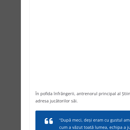
În pofida înfrângerii, antrenorul principal al Ş
adresa jucătorilor săi.
“După meci, deşi eram cu gustul amar 
cum a văzut toată lumea, echipa a juca