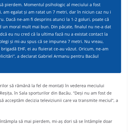
 să pierdem. Momentul psihologic al meciului a fost
, am egalat şi am ratat un 7 metri, dar în niciun caz nu i
ru. Dacă ne-am fi desprins atunci la 1-2 goluri, poate că
nd un moral mult mai bun. Din păcate, finalul nu ne-a dat
ndcă eu nu cred că la ultima fază nu a existat contact la
legi şi mi-au spus că se impunea 7 metri. Nu vreau,
o brigadă EHF, ei au fluierat ce-au văzut. Oricum, ne-am
elicitări”, a declarat Gabriel Armanu pentru Bacăul
torilor să rămână la fel de montaţi în vederea meciului
eşiţa, în Sala sporturilor din Bacău. “Deşi nu am fost de
 să acceptăm decizia televiziunii care va transmite meciul”, a
întâmpla să mai pierdem, mi-aş dori să se întâmple doar