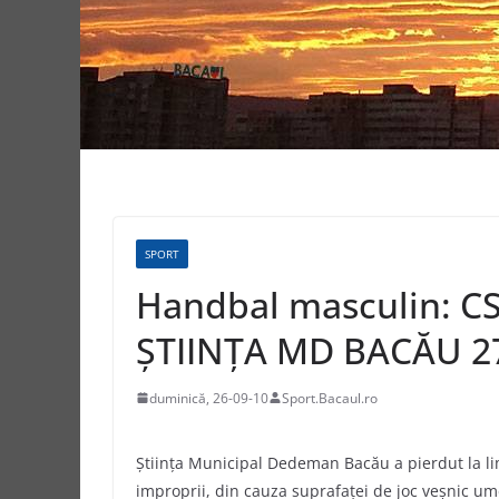
SPORT
Handbal masculin: 
ŞTIINŢA MD BACĂU 2
duminică, 26-09-10
Sport.Bacaul.ro
Ştiinţa Municipal Dedeman Bacău a pierdut la lim
improprii, din cauza suprafaţei de joc veşnic umed