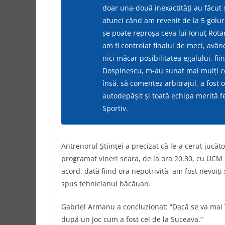
doar una-două inexactităţi au făcut
atunci când am revenit de la 5 goluri
se poate reproşa ceva lui Ionuţ Rota
am fi controlat finalul de meci, avâ
nici măcar posibilitatea egalului, fii
Dospinescu, m-au sunat mai mulţi co
însă, să comentez arbitrajul, a fost 
autodepăşit şi toată echipa merită f
Sportiv.
Antrenorul Ştiinţei a precizat că le-a cerut jucă
programat vineri seara, de la ora 20.30, cu UCM R
acord, dată fiind ora nepotrivită, am fost nevoiţi
spus tehnicianul băcăuan.
Gabriel Armanu a concluzionat: “Dacă se va mai 
după un joc cum a fost cel de la Suceava.”