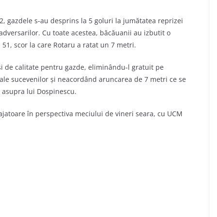
2, gazdele s-au desprins la 5 goluri la jumătatea reprizei
dversarilor. Cu toate acestea, băcăuanii au izbutit o
51, scor la care Rotaru a ratat un 7 metri.
 şi de calitate pentru gazde, eliminându-l gratuit pe
 ale sucevenilor şi neacordând aruncarea de 7 metri ce se
a asupra lui Dospinescu.
urajatoare în perspectiva meciului de vineri seara, cu UCM