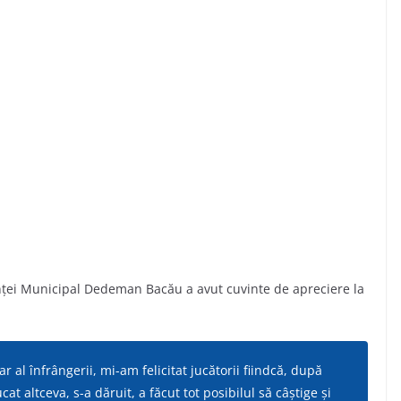
tiinţei Municipal Dedeman Bacău a avut cuvinte de apreciere la
al înfrângerii, mi-am felicitat jucătorii fiindcă, după
t altceva, s-a dăruit, a făcut tot posibilul să câştige şi