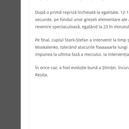
După o primă repriză încheiată la egalitate, 12-1
secunde, pe fondul unor greşeli elementare ale a
revenire spectaculoasă, egalând la 23 în minutul 
Pe final, cuplul Stark-Ştefan a intervenit la timp
Moskalenko, tolerând atacurile foaaaaarte lungi
impunea la ultima fază a meciului, la intervenţi
În orice caz, a fost evoluţie bună a Ştiinţei, înc
Reşiţa.