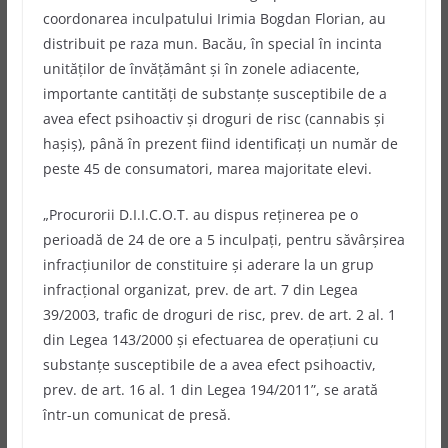
coordonarea inculpatului Irimia Bogdan Florian, au
distribuit pe raza mun. Bacău, în special în incinta
unităţilor de învăţământ şi în zonele adiacente,
importante cantităţi de substanţe susceptibile de a
avea efect psihoactiv şi droguri de risc (cannabis şi
haşiş), până în prezent fiind identificaţi un număr de
peste 45 de consumatori, marea majoritate elevi.
„Procurorii D.I.I.C.O.T. au dispus reţinerea pe o
perioadă de 24 de ore a 5 inculpaţi, pentru săvârşirea
infracţiunilor de constituire şi aderare la un grup
infracţional organizat, prev. de art. 7 din Legea
39/2003, trafic de droguri de risc, prev. de art. 2 al. 1
din Legea 143/2000 şi efectuarea de operaţiuni cu
substanţe susceptibile de a avea efect psihoactiv,
prev. de art. 16 al. 1 din Legea 194/2011”, se arată
într-un comunicat de presă.