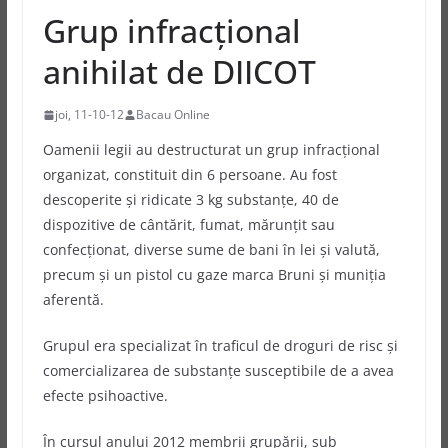
Grup infracțional
anihilat de DIICOT
joi, 11-10-12
Bacau Online
Oamenii legii au destructurat un grup infracţional
organizat, constituit din 6 persoane. Au fost
descoperite şi ridicate 3 kg substanţe, 40 de
dispozitive de cântărit, fumat, mărunţit sau
confecţionat, diverse sume de bani în lei şi valută,
precum şi un pistol cu gaze marca Bruni şi muniţia
aferentă.
Grupul era specializat în traficul de droguri de risc şi
comercializarea de substanţe susceptibile de a avea
efecte psihoactive.
În cursul anului 2012 membrii grupării, sub