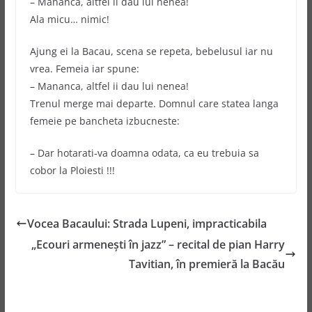
– Mananca, altfel ii dau lui nenea!
Ala micu… nimic!
Ajung ei la Bacau, scena se repeta, bebelusul iar nu
vrea. Femeia iar spune:
– Mananca, altfel ii dau lui nenea!
Trenul merge mai departe. Domnul care statea langa
femeie pe bancheta izbucneste:
– Dar hotarati-va doamna odata, ca eu trebuia sa
cobor la Ploiesti !!!
Vocea Bacaului: Strada Lupeni, impracticabila
„Ecouri armeneşti în jazz” – recital de pian Harry
Tavitian, în premieră la Bacău