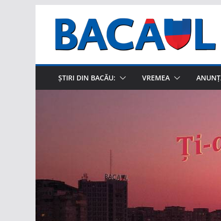
Sari
la
conținut
ȘTIRI DIN BACĂU:
VREMEA
ANUNȚ