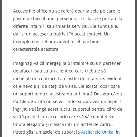
Accesoriile office nu se referă doar la cele pe care le
găsim pe biroul unei persoane, ci și la cele purtate la
diferite întâlniri sau chiar la serviciu. Ele sunt utile,
dar și un accesoriu potrivit în acest context. Un
exemplu concret ar evidenția cel mai bine
caracteristile acestora.
Imaginați-vă că mergeți la o întâlnire cu un partener
de afaceri sau cu un client cu care trebuie să
încheiați un contract. La o astfel de întâlnire, evident
că e nevoie și de cărți de vizită. Ele există, doar oare
un suport pentru acestea nu ar fi bun? Desigur că da.
Cărțile de vizită nu se vor îndoi și vor avea un aspect
îngrijit. Pe lângă acest lucru, suportul pentru cărți de
vizită poate fi un accesoriu care să vă completeze
ținuta elegantă și clasică într-un astfel de cadru.
Puteți găsi un astfel de suport la
Atelierele Unika
, în