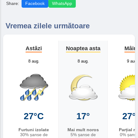
Share:
Facebook
WhatsApp
Vremea zilele următoare
Astăzi
Noaptea asta
Mâin
8 aug.
8 aug.
9 aug.
27°C
17°
27°
Furtuni izolate
Mai mult noros
Parțial n
30% șanse de
5% șanse de
0% șans