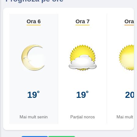
Ora 6
Ora 7
Ora 
19˚
19˚
20
Mai mult senin
Parțial noros
Mai mult în