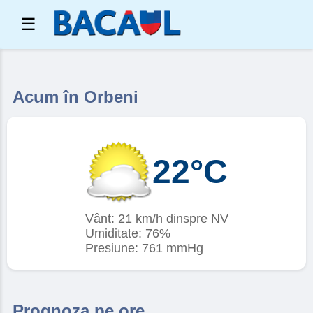
☰
Acum în Orbeni
22°C
Vânt: 21 km/h dinspre NV
Umiditate: 76%
Presiune: 761 mmHg
Prognoza pe ore