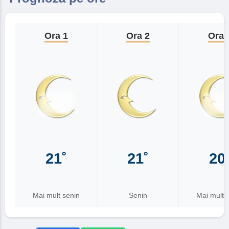
Ora 1
Ora 2
Ora 
21˚
21˚
20
Mai mult senin
Senin
Mai mult 