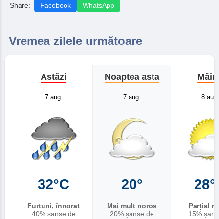
Share:
Facebook
WhatsApp
Vremea zilele următoare
Astăzi
Noaptea asta
Mâin
7 aug.
7 aug.
8 aug.
32°C
20°
28°
Furtuni, înnorat
Mai mult noros
Parțial n
40% șanse de
20% șanse de
15% șans