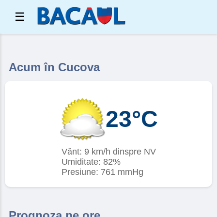
☰
Acum în Cucova
23°C
Vânt: 9 km/h dinspre NV
Umiditate: 82%
Presiune: 761 mmHg
Prognoza pe ore