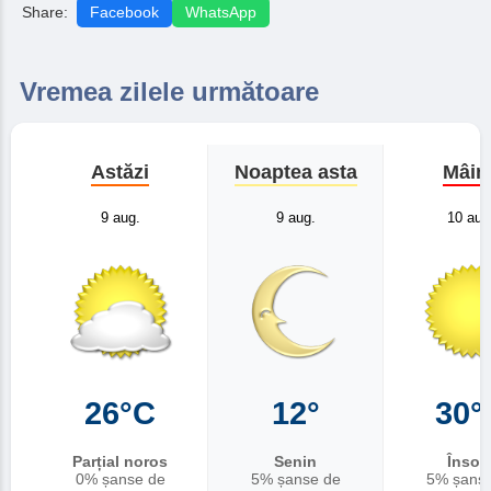
Share:
Facebook
WhatsApp
Vremea zilele următoare
Astăzi
Noaptea asta
Mâin
9 aug.
9 aug.
10 aug
26°C
12°
30°
Parțial noros
Senin
Însori
0% șanse de
5% șanse de
5% șans