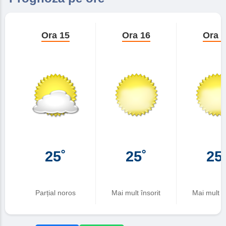
Ora 15
Ora 16
Ora 
25˚
25˚
25
Parțial noros
Mai mult însorit
Mai mult în