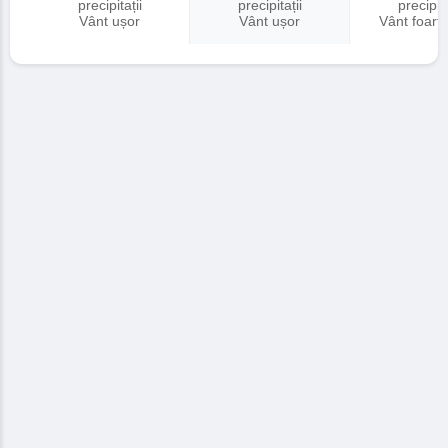
precipitații
precipitații
precipita
Vânt ușor
Vânt ușor
Vânt foart