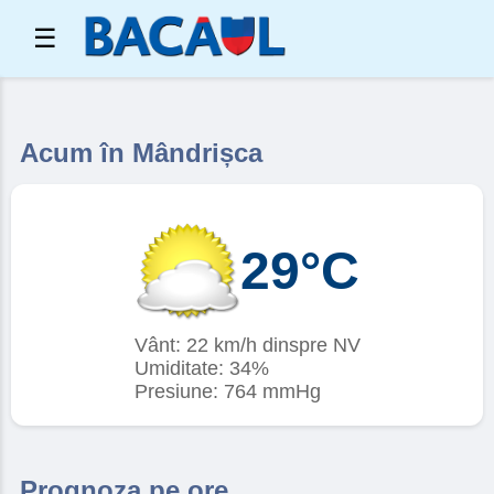
☰
Acum în Mândrișca
29°C
Vânt: 22 km/h dinspre NV
Umiditate: 34%
Presiune: 764 mmHg
Prognoza pe ore