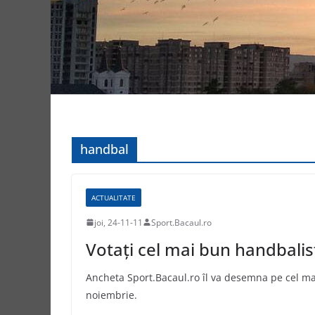
handbal
ACTUALITATE
joi, 24-11-11
Sport.Bacaul.ro
Votați cel mai bun handbalis
Ancheta Sport.Bacaul.ro îl va desemna pe cel mai
noiembrie.