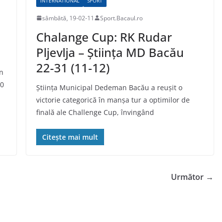
INTERNATIONAL
SPORT
sâmbătă, 19-02-11
Sport.Bacaul.ro
Chalange Cup: RK Rudar
Pljevlja – Ştiinţa MD Bacău
22-31 (11-12)
in
10
Ştiinţa Municipal Dedeman Bacău a reuşit o
victorie categorică în manşa tur a optimilor de
finală ale Challenge Cup, învingând
Citește mai mult
Următor →