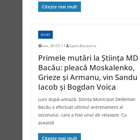
Citește mai mult
SPORT
luni, 30-05-11
Sport.Bacaul.ro
Primele mutări la Știința MD
Bacău: pleacă Moskalenko,
Grieze și Armanu, vin Sandu
Iacob și Bogdan Voica
Luni după-amiază, Știința Municipal Dedeman
Bacău a efectuat ultimul antrenament al
sezonului, care a fost unul de relaxare. Cu
această
Citește mai mult