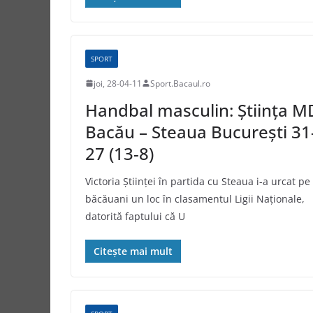
SPORT
joi, 28-04-11
Sport.Bacaul.ro
Handbal masculin: Știința M
Bacău – Steaua București 31
27 (13-8)
Victoria Științei în partida cu Steaua i-a urcat pe
băcăuani un loc în clasamentul Ligii Naționale,
datorită faptului că U
Citește mai mult