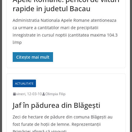
rapide in judetul Bacau
Administratia Nationala Apele Romane atentioneaza
ca urmare a cantitatilor mari de precipitatii
inregistrate in cursul noptii (cantitatea maxima 104.3
l/mp
Citește mai mult
ACTUALITATE
vineri, 12-03-10
Olimpia Filip
Jaf în pădurea din Blăgeşti
Zeci de hectare de pădure din comuna Blăgeşti au
fost furate de hoţii de lemne. Reprezentanţii
Primăriei afirmă că vinovaţi