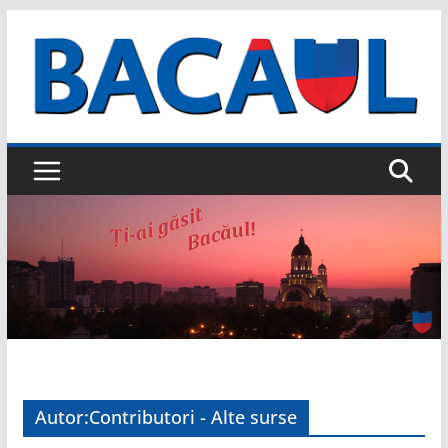
Sari
la
conținut
Autor:
Contributori - Alte surse