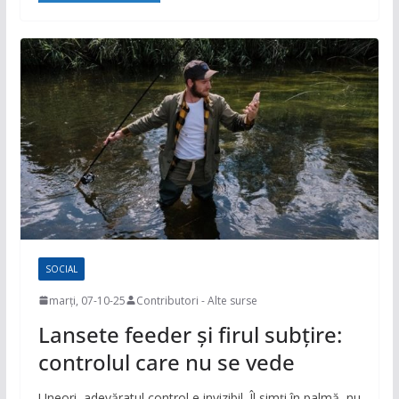
SOCIAL
marți, 07-10-25
Contributori - Alte surse
Lansete feeder și firul subțire:
controlul care nu se vede
Uneori, adevăratul control e invizibil. Îl simți în palmă, nu