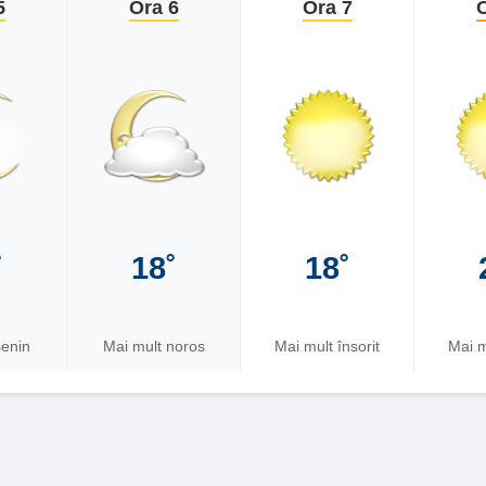
5
Ora 6
Ora 7
O
˚
18˚
18˚
senin
Mai mult noros
Mai mult însorit
Mai m