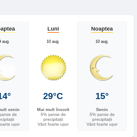
aptea
Luni
Noaptea
9 aug.
10 aug.
10 aug.
14°
29°C
15°
ult senin
Mai mult însorit
Senin
șanse de
5% șanse de
5% șanse de
cipitații
precipitații
precipitații
foarte ușor
Vânt foarte ușor
Vânt foarte ușor