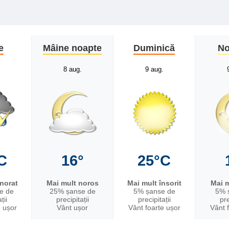
e
Mâine noapte
Duminică
No
8 aug.
9 aug.
C
16°
25°C
nnorat
Mai mult noros
Mai mult însorit
Mai m
e de
25% șanse de
5% șanse de
5% 
ții
precipitații
precipitații
pre
e ușor
Vânt ușor
Vânt foarte ușor
Vânt 