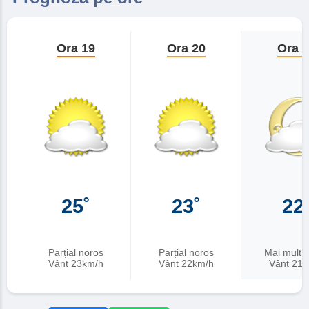
Ora 19
Ora 20
Ora 
25˚
23˚
22
Parțial noros
Parțial noros
Mai mult 
Vânt 23km/h
Vânt 22km/h
Vânt 21k