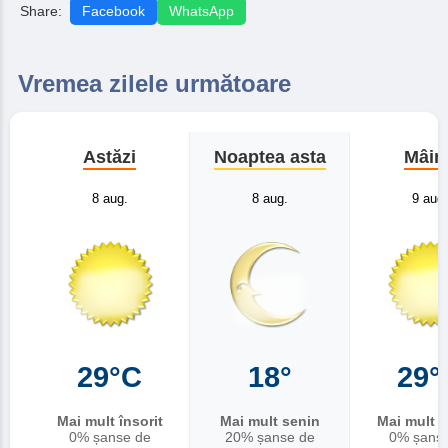
Share:
Facebook
WhatsApp
Vremea zilele următoare
Astăzi
Noaptea asta
Mâin
8 aug.
8 aug.
9 aug.
29°C
18°
29°
Mai mult însorit
Mai mult senin
Mai mult î
0% șanse de
20% șanse de
0% șans