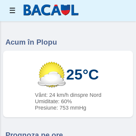
☰
Acum în Plopu
25°C
Vânt: 24 km/h dinspre Nord
Umiditate: 60%
Presiune: 753 mmHg
Prognoza pe ore