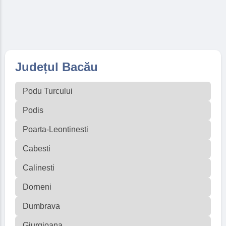
Județul Bacău
Podu Turcului
Podis
Poarta-Leontinesti
Cabesti
Calinesti
Dorneni
Dumbrava
Giurgioana