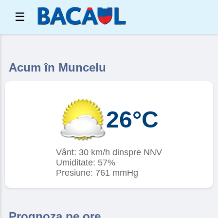
☰
Acum în Muncelu
26°C
Vânt: 30 km/h dinspre NNV
Umiditate: 57%
Presiune: 761 mmHg
Prognoza pe ore