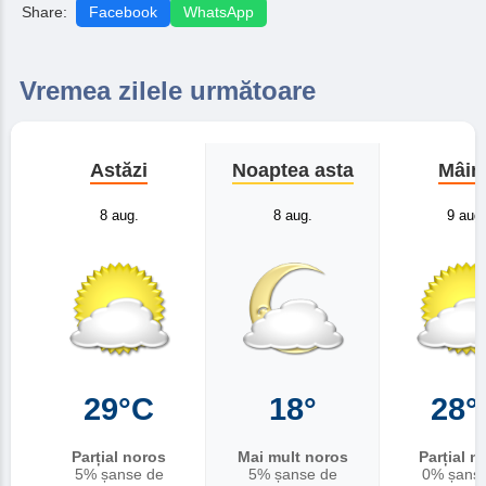
Share:
Facebook
WhatsApp
Vremea zilele următoare
Astăzi
Noaptea asta
Mâin
8 aug.
8 aug.
9 aug.
29°C
18°
28°
Parțial noros
Mai mult noros
Parțial n
5% șanse de
5% șanse de
0% șans