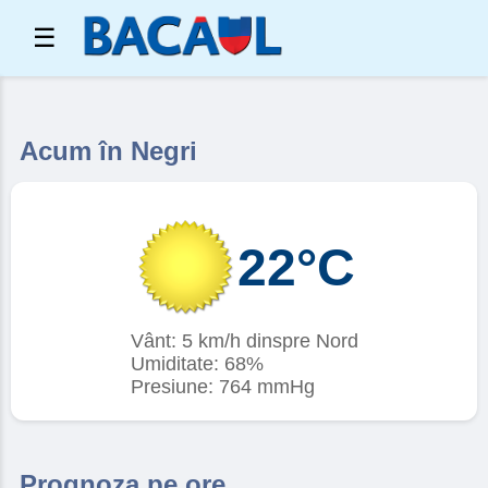
☰
Acum în Negri
22°C
Vânt: 5 km/h dinspre Nord
Umiditate: 68%
Presiune: 764 mmHg
Prognoza pe ore