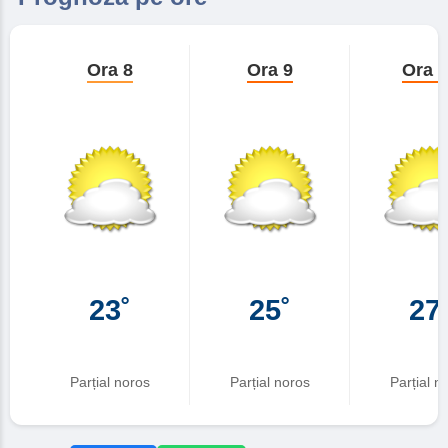
Ora 8
Ora 9
Ora 
23˚
25˚
27
Parțial noros
Parțial noros
Parțial n