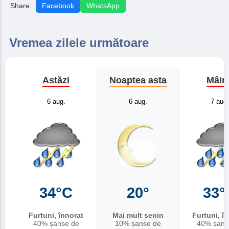
Share:
Facebook
WhatsApp
Vremea zilele următoare
Astăzi
Noaptea asta
Mâin
6 aug.
6 aug.
7 aug.
34°C
20°
33°
Furtuni, înnorat
Mai mult senin
Furtuni, î
40% șanse de
10% șanse de
40% șans