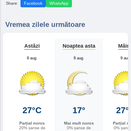
Share:
Facebook
WhatsApp
Vremea zilele următoare
Astăzi
Noaptea asta
Mâin
8 aug.
8 aug.
9 aug.
27°C
17°
27°
Parțial noros
Mai mult noros
Parțial n
20% șanse de
0% șanse de
0% șans