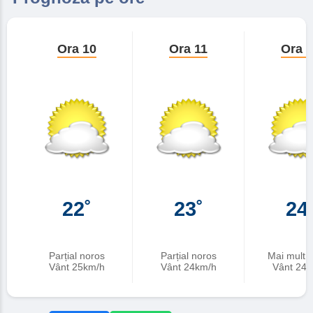
Ora 10
Ora 11
Ora 
22˚
23˚
24
Parțial noros
Parțial noros
Mai mult 
Vânt 25km/h
Vânt 24km/h
Vânt 24k