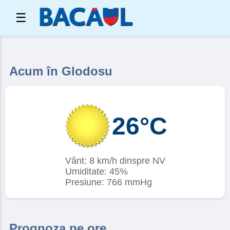
☰
Acum în Glodosu
26°C
Vânt: 8 km/h dinspre NV
Umiditate: 45%
Presiune: 766 mmHg
Prognoza pe ore