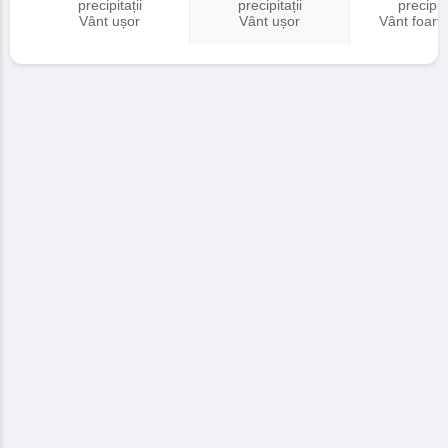
precipitații
precipitații
precipita
Vânt ușor
Vânt ușor
Vânt foart