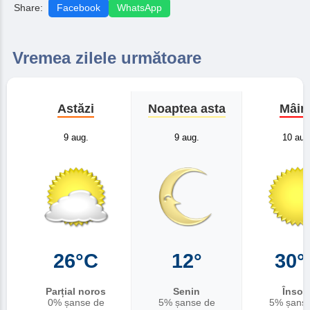
Share:
Facebook
WhatsApp
Vremea zilele următoare
Astăzi
Noaptea asta
Mâin
9 aug.
9 aug.
10 aug
26°C
12°
30°
Parțial noros
Senin
Însori
0% șanse de
5% șanse de
5% șans