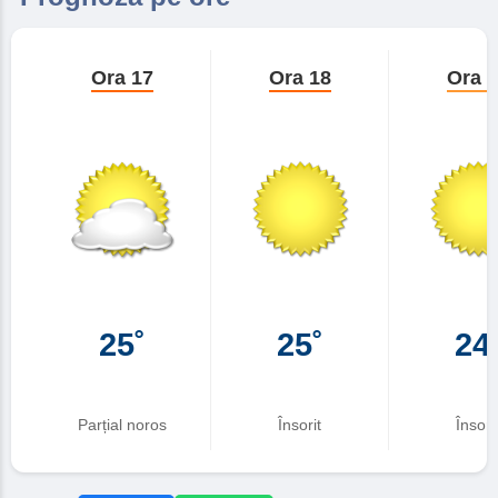
Ora 17
Ora 18
Ora 
25˚
25˚
24
Parțial noros
Însorit
Însori